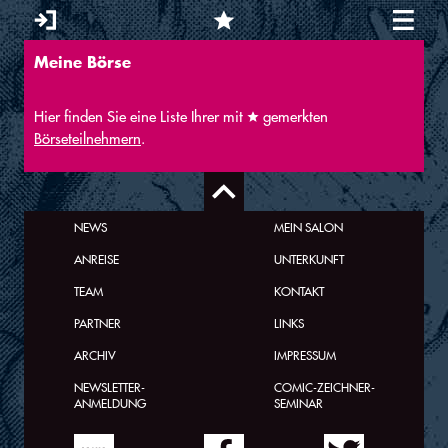
Meine Börse
Sie sind hier
Hier finden Sie eine Liste Ihrer mit
gemerkten
Börseteilnehmern
.
NEWS
MEIN SALON
ANREISE
UNTERKUNFT
TEAM
KONTAKT
PARTNER
LINKS
ARCHIV
IMPRESSUM
NEWSLETTER-
COMIC-ZEICHNER-
ANMELDUNG
SEMINAR