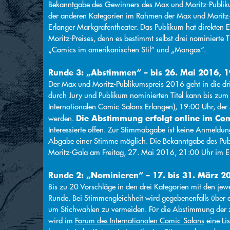
Bekanntgabe des Gewinners des Max und Moritz-Publikum
der anderen Kategorien im Rahmen der Max und Morit
Erlanger Markgrafentheater. Das Publikum hat direkten 
Moritz-Preises, denn es bestimmt selbst drei nominierte
„Comics im amerikanischen Stil“ und „Mangas“.
Runde 3: „Abstimmen“ – bis 26. Mai 2016, 1
Der Max und Moritz-Publikumspreis 2016 geht in die dri
durch Jury und Publikum nominierten Titel kann bis zum
Internationalen Comic-Salons Erlangen), 19:00 Uhr, de
Die Abstimmung erfolgt online im
Com
werden.
Interessierte offen. Zur Stimmabgabe ist keine Anmeldung
Abgabe einer Stimme möglich. Die Bekanntgabe des Pub
Moritz-Gala am Freitag, 27. Mai 2016, 21:00 Uhr im Er
Runde 2: „Nominieren“ – 17. bis 31. März 2
Bis zu 20 Vorschläge in den drei Kategorien mit den jew
Runde. Bei Stimmengleichheit wird gegebenenfalls über 
um Stichwahlen zu vermeiden. Für die Abstimmung der z
wird im
Forum des Internationalen Comic-Salons
eine Lis