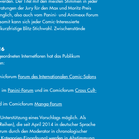
erden. Der Titel mit den meisten Stimmen in jeder
eratungen der Jury für den Max und Moritz-Preis
änglich, also auch vom Panini- und Animexx-Forum
 somit kann sich jeder Comic-Interessierte
 kurzfristige Blitz-Stichwahl. Zwischenstände
16
geordneten Internetforen hat das Publikum
en:
omicforum
Forum des Internationalen Comic-Salons
“ im
Panini-Forum
und im Comicforum
Cross Cult-
d im Comicforum
Manga-Forum
 Unterstützung eines Vorschlags möglich. Als
Reihen), die seit April 2014 in deutscher Sprache
orum durch den Moderator in chronologischer
z. B. Kategorien-Einordnung) werden in Abstimmung