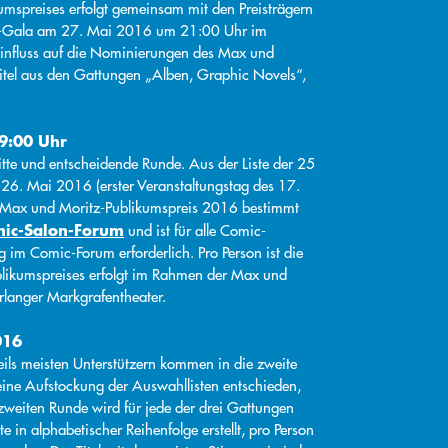
spreises erfolgt gemeinsam mit den Preisträgern
z-Gala am 27. Mai 2016 um 21:00 Uhr im
Einfluss auf die Nominierungen des Max und
 Titel aus den Gattungen „Alben, Graphic Novels“,
9:00 Uhr
tte und entscheidende Runde. Aus der Liste der 25
 26. Mai 2016 (erster Veranstaltungstag des 17.
r Max und Moritz-Publikumspreis 2016 bestimmt
ic-Salon-Forum
und ist für alle Comic-
 im Comic-Forum erforderlich. Pro Person ist die
likumspreises erfolgt im Rahmen der Max und
langer Markgrafentheater.
016
eils meisten Unterstützern kommen in die zweite
eine Aufstockung der Auswahllisten entschieden,
weiten Runde wird für jede der drei Gattungen
te in alphabetischer Reihenfolge erstellt, pro Person