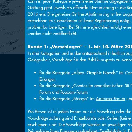
kann in jeder Kategorie jeweils eine Stimme abgegeben w
Gattung geht jeweils als offizielle Nominierung in die B
2016 ein. Die geheime Online-Abstimmung ist frei zug
erreichbar. Im Comicforum ist keine Registrierung nötig,
problemlos beteiligen. Bei Stimmengleichheit erfolgt eine
werden nicht veröffentlicht.
Runde 1: „Vorschlagen“ – 1. bis 14. März 20
In drei Kategorien und in den entsprechend inhaltlich zu
Gelegenheit, Vorschläge für den Publikumspreis zu nenn
für die Kategorie „Alben, Graphic Novels“ im C
Erlangen
für die Kategorie „Comics im amerikanischen Stil
Forum
und
Popcom-Forum
für die Kategorie „Manga“ im
Animexx-Forum
un
Pro Person ist in jedem Forum nur ein Vorschlag oder die
Vorschläge zulässig sind Einzelbände oder Serien (keine 
erschienen sind. Die Vorschläge werden im jeweiligen F
Reihenfolge ihres Eingangs aufgelistet. Zweifelsfälle (