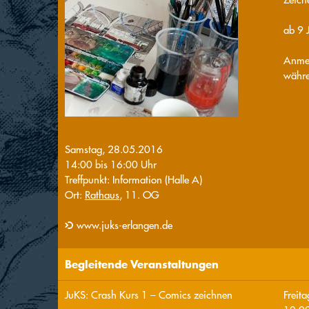
ab 9 
Anmel
währe
Samstag, 28.05.2016
14:00
bis
16:00
Uhr
Treffpunkt:
Information (Halle A)
Ort:
Rathaus
, 11. OG
www.juks-erlangen.de
Begleitende Veranstaltungen
JuKS: Crash Kurs 1 – Comics zeichnen
Freit