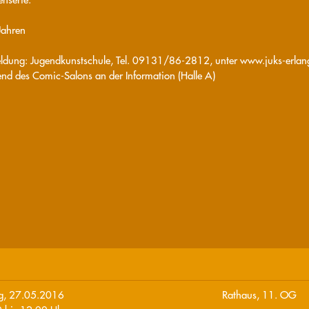
Jahren
dung: Jugendkunstschule, Tel. 09131/86-2812, unter www.juks-erlan
nd des Comic-Salons an der Information (Halle A)
ag, 27.05.2016
Rathaus, 11. OG