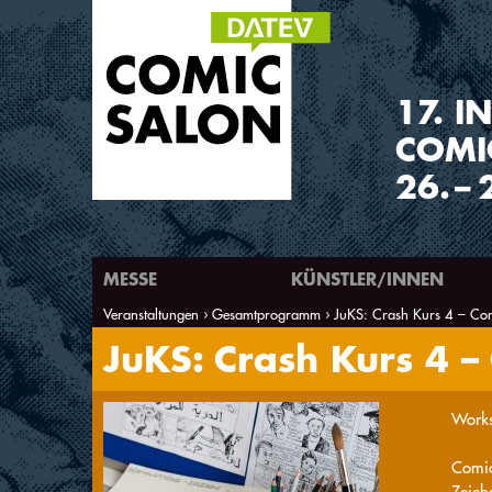
1
7
.
IN
COMI
26.
–
MESSE
KÜNSTLER/INNEN
Veranstaltungen
Gesamtprogramm
JuKS: Crash Kurs 4 – Com
Sie sind hier
JuKS: Crash Kurs 4 –
Works
Comics
Zeich