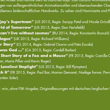
gen von außergewöhnlichen Animationsstilen und überraschenden Charak
 überaus leidenschaftlichen Handwerks. Zu sehen sind Nominierte und Pr
jay’s Superteam”
(US 2015, Regie: Sanjay Patel und Nicole Grindl
ld of Tomorrow”
(US 2015, Regie: Don Hertzfeldt)
can’t live without cosmos”
(RU 2014, Regie: Konstantin Bronzit)
logue“
(UK 2015, Regie: Richard Williams)
r Story“
(CL 2014, Regie: Gabriel Osorio und Pato Escala)
I was God …”
(CA 2015, Regie: Cordell Barker)
 Short Story of a Fox and a Mouse”
(FR 2015, Regie: Camille Ch
an, Marie Pillier und Kevin Roger)
 Loneliest Stoplight”
(US 2015, Regie: Bill Plympton)
ch It”
(FR 2015, Regie: Paul Bar, Marion Demaret, Nadège Forner, Pierr
ordan Soler).
1 min, ohne FSK-Angabe, Originalfassungen mit deutschen/englischen U