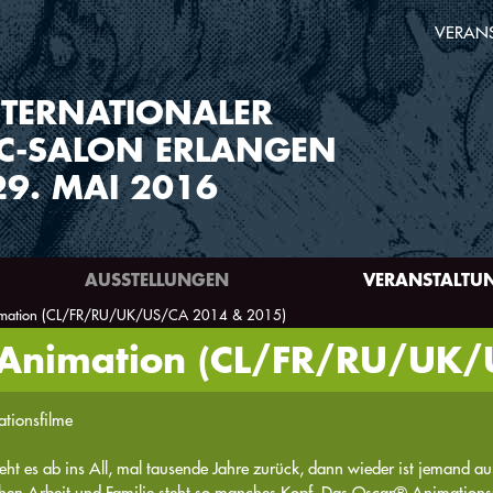
VERAN
TERNATIONALER
C-SALON ERLANGEN
29. MAI 2016
AUSSTELLUNGEN
VERANSTALTU
imation (CL/FR/RU/UK/US/CA 2014 & 2015)
 Animation (CL/FR/RU/UK
tionsfilme
eht es ab ins All, mal tausende Jahre zurück, dann wieder ist jemand au
hen Arbeit und Familie steht so manches Kopf. Das Oscar® Animationsp