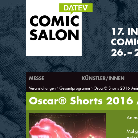
1
7
.
IN
COMI
26.
–
MESSE
KÜNSTLER/INNEN
Veranstaltungen
Gesamtprogramm
Oscar® Shorts 2016 An
Sie sind hier
Oscar® Shorts 2016
Anima
Mal g
zwisc