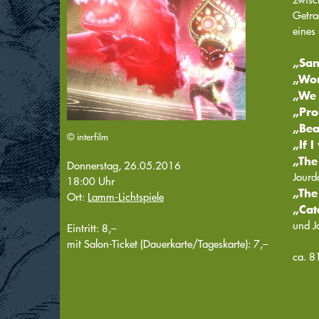
Getra
eines
„San
„Wor
„We 
„Pro
„Bea
© interfilm
„If 
„The
Donnerstag, 26.05.2016
Jourd
18:00 Uhr
„The
Ort:
Lamm-Lichtspiele
„Cat
und J
Eintritt: 8,–
mit Salon-Ticket (Dauerkarte/Tageskarte): 7,–
ca. 8