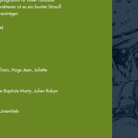
teren ist es ein bunter Strauß
eisträger:
e)
aix, Hugo Jean, Juliette
e-Baptiste Marty, Julien Robyn
ntertiteln