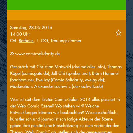
Samstag, 28.05.2016
14:00 Uhr
Ort:
Rathaus
, 1. OG, Trauungszimmer
www.comicsolidarity.de
Gespräch mit Christian Maiwald (dreimalalles.info), Thomas
Kögel (comicgate.de), Jeff Chi (spinken.net), Björn Hammel
(badham.de), Eve Jay (Comic Solidarity, evejay.de);
Moderation: Alexander Lachwitz (der-lachwitz.de)
Was ist seit dem letzten Comic-Salon 2014 alles passiert in
der Web-Comic-Szene? Wo stehen wir? Welche
Entwicklungen können wir beobachten? Wissenschaftlich,
künstlerisch und journalistisch tätige Akteure der Szene
geben ihre persönliche Einschätzung zu dem verbindenden
Thema „Web-Comic“ ab, stellen sich der gemeinsamen