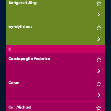
Buttgereit Jörg
byrdylicious
C
Cacciapaglia Federico
Captn
Car Michael